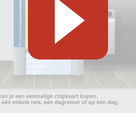
kan je een eenmalige chipkaart kopen.
 één enkele reis, één dagretour of op één dag.